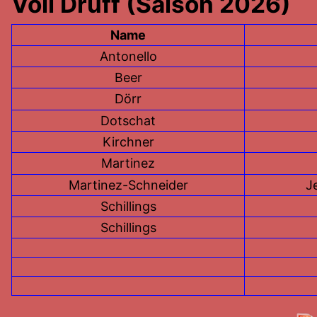
Voll Druff (Saison 2026)
Name
Antonello
Beer
Dörr
Dotschat
Kirchner
Martinez
Martinez-Schneider
J
Schillings
Schillings