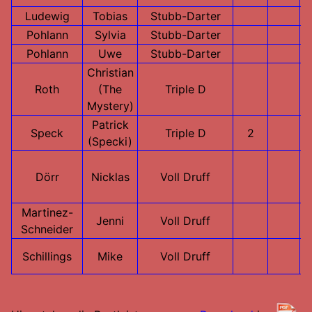
Ludewig
Tobias
Stubb-Darter
Pohlann
Sylvia
Stubb-Darter
Pohlann
Uwe
Stubb-Darter
Christian
Roth
(The
Triple D
Mystery)
Patrick
Speck
Triple D
2
(Specki)
Dörr
Nicklas
Voll Druff
Martinez-
Jenni
Voll Druff
Schneider
Schillings
Mike
Voll Druff