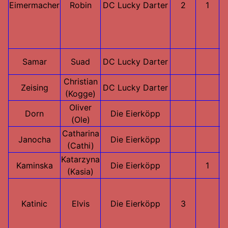
Eimermacher
Robin
DC Lucky Darter
2
1
Samar
Suad
DC Lucky Darter
Christian
Zeising
DC Lucky Darter
(Kogge)
Oliver
Dorn
Die Eierköpp
(Ole)
Catharina
Janocha
Die Eierköpp
(Cathi)
Katarzyna
Kaminska
Die Eierköpp
1
(Kasia)
Katinic
Elvis
Die Eierköpp
3