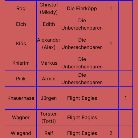
Christof
Rog
Die Eierköpp
1
(Mlody)
Die
Eich
Edith
Unberechenbaren
Alexander
Die
Klös
1
(Alex)
Unberechenbaren
Die
Knierim
Markus
Unberechenbaren
Die
Pink
Armin
Unberechenbaren
Knauerhase
Jürgen
Flight Eagles
1
Torsten
Wagner
Flight Eagles
(Totti)
Wiegand
Ralf
Flight Eagles
2