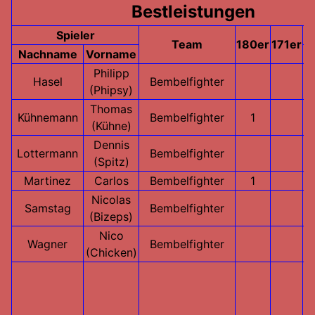
Bestleistungen
Spieler
H
Team
180er
171er
Nachname
Vorname
A
Philipp
Hasel
Bembelfighter
(Phipsy)
Thomas
Kühnemann
Bembelfighter
1
(Kühne)
Dennis
Lottermann
Bembelfighter
(Spitz)
Martinez
Carlos
Bembelfighter
1
Nicolas
Samstag
Bembelfighter
(Bizeps)
Nico
Wagner
Bembelfighter
(Chicken)