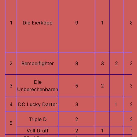
1
Die Eierköpp
9
1
8
2
Bembelfighter
8
3
2
3
Die
3
5
2
3
Unberechenbaren
4
DC Lucky Darter
3
1
2
Triple D
2
2
5
Voll Druff
2
1
1