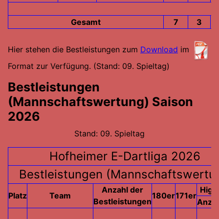
Gesamt
7
3
Hier stehen die Bestleistungen zum
Download
im
Format zur Verfügung.
(Stand: 09. Spieltag)
Bestleistungen
(Mannschaftswertung) Saison
2026
Stand: 09. Spieltag
Hofheimer E-Dartliga 2026
Bestleistungen (Mannschaftswertu
Anzahl der
High 
Platz
Team
180er
171er
Bestleistungen
Anzah