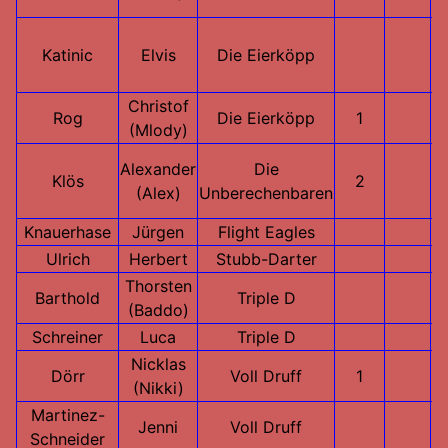
Katinic
Elvis
Die Eierköpp
Christof
Rog
Die Eierköpp
1
(Mlody)
Alexander
Die
Klös
2
(Alex)
Unberechenbaren
Knauerhase
Jürgen
Flight Eagles
Ulrich
Herbert
Stubb-Darter
Thorsten
Barthold
Triple D
(Baddo)
Schreiner
Luca
Triple D
Nicklas
Dörr
Voll Druff
1
(Nikki)
Martinez-
Jenni
Voll Druff
Schneider