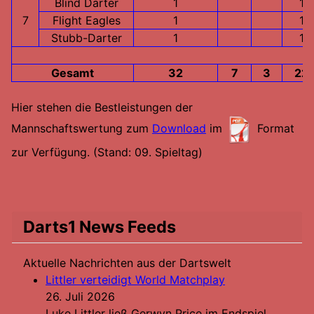
Blind Darter
1
1
7
Flight Eagles
1
1
Stubb-Darter
1
1
Gesamt
32
7
3
22
Hier stehen die Bestleistungen der
Mannschaftswertung zum
Download
im
Format
zur Verfügung.
(Stand: 09. Spieltag)
Darts1 News Feeds
Aktuelle Nachrichten aus der Dartswelt
Littler verteidigt World Matchplay
26. Juli 2026
Luke Littler ließ Gerwyn Price im Endspiel