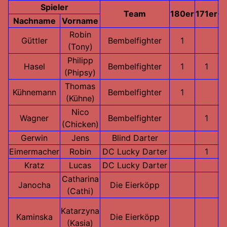
Spieler
H
Team
180er
171er
Nachname
Vorname
A
Robin
Güttler
Bembelfighter
1
(Tony)
Philipp
Hasel
Bembelfighter
1
1
(Phipsy)
Thomas
Kühnemann
Bembelfighter
1
(Kühne)
Nico
Wagner
Bembelfighter
1
(Chicken)
Gerwin
Jens
Blind Darter
Eimermacher
Robin
DC Lucky Darter
1
Kratz
Lucas
DC Lucky Darter
Catharina
Janocha
Die Eierköpp
(Cathi)
Katarzyna
Kaminska
Die Eierköpp
(Kasia)