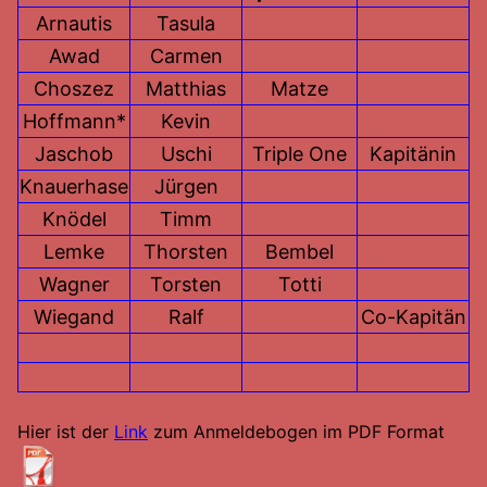
Arnautis
Tasula
Awad
Carmen
Choszez
Matthias
Matze
Hoffmann*
Kevin
Jaschob
Uschi
Triple One
Kapitänin
Knauerhase
Jürgen
Knödel
Timm
Lemke
Thorsten
Bembel
Wagner
Torsten
Totti
Wiegand
Ralf
Co-Kapitän
Hier ist der
Link
zum Anmeldebogen im PDF Format