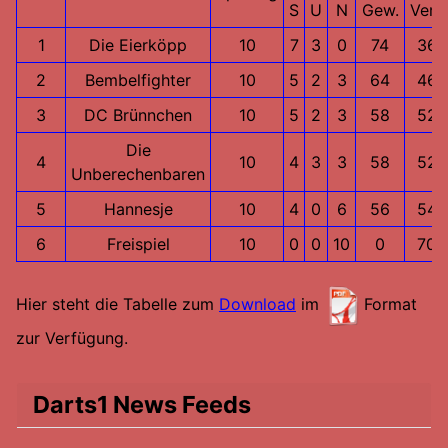
S
U
N
Gew.
Verl.
1
Die Eierköpp
10
7
3
0
74
36
2
Bembelfighter
10
5
2
3
64
46
3
DC Brünnchen
10
5
2
3
58
52
Die
4
10
4
3
3
58
52
Unberechenbaren
5
Hannesje
10
4
0
6
56
54
6
Freispiel
10
0
0
10
0
70
Hier steht die Tabelle zum
Download
im
Format
zur Verfügung.
Darts1 News Feeds