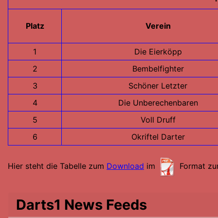
Platz
Verein
1
Die Eierköpp
2
Bembelfighter
3
Schöner Letzter
4
Die Unberechenbaren
5
Voll Druff
6
Okriftel Darter
Hier steht die Tabelle zum
Download
im
Format zur
Darts1 News Feeds