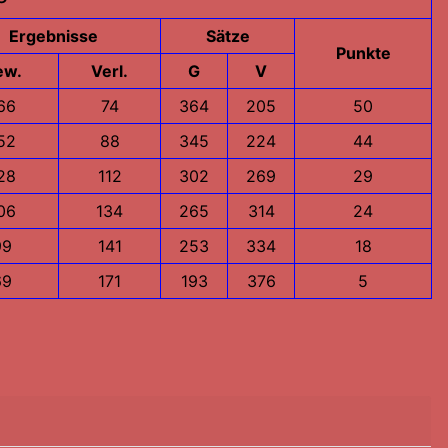
Ergebnisse
Sätze
Punkte
ew.
Verl.
G
V
66
74
364
205
50
52
88
345
224
44
28
112
302
269
29
06
134
265
314
24
99
141
253
334
18
69
171
193
376
5