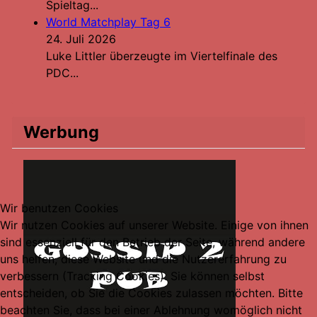
Spieltag...
World Matchplay Tag 6
24. Juli 2026
Luke Littler überzeugte im Viertelfinale des
PDC...
Werbung
Wir benutzen Cookies
Wir nutzen Cookies auf unserer Website. Einige von ihnen
sind essenziell für den Betrieb der Seite, während andere
uns helfen, diese Website und die Nutzererfahrung zu
verbessern (Tracking Cookies). Sie können selbst
entscheiden, ob Sie die Cookies zulassen möchten. Bitte
beachten Sie, dass bei einer Ablehnung womöglich nicht